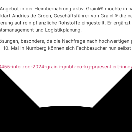
 Angebot in der Heimtiernahrung aktiv. Grainli® möchte in n
rklärt Andries de Groen, Geschäftsführer von Grainli® die 
ierung auf rein pflanzliche Rohstoffe eingestellt. Er ergä
itätsmanagement und Logistikplanung.
Lösungen, besonders, da die Nachfrage nach hochwertigen pf
– 10. Mai in Nürnberg können sich Fachbesucher nun selbs
455-interzoo-2024-grainli-gmbh-co-kg-praesentiert-innov