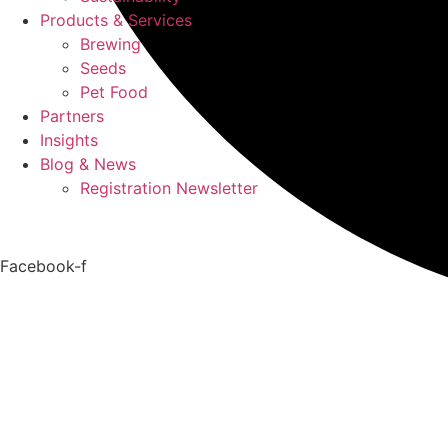
Products & Services
Brewing
Seeds
Pet Food
Partners
Insights
Blog & News
Registration Newsletter
Facebook-f