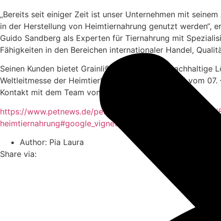
„Bereits seit einiger Zeit ist unser Unternehmen mit seinem
in der Herstellung von Heimtiernahrung genutzt werden“, e
Guido Sandberg als Experten für Tiernahrung mit Spezialis
Fähigkeiten in den Bereichen internationaler Handel, Qual
Seinen Kunden bietet Grainli® innovative und nachhaltige 
Weltleitmesse der Heimtierbranche Interzoo 2024 vom 07. 
Kontakt mit dem Team von Grainli® treten.
https://www.petnews.de/pet-business/pet-business-news/8
heimtiernahrung#google_vignette
Author:
Pia Laura
Share via: