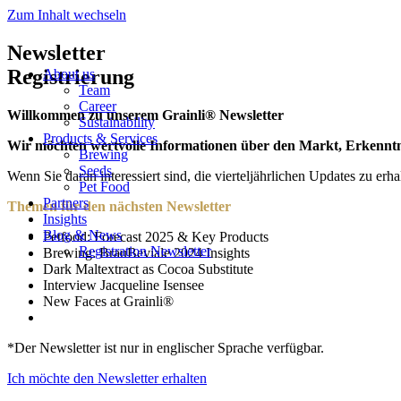
Zum Inhalt wechseln
Newsletter
Registrierung
About us
Team
Career
Willkommen zu unserem Grainli® Newsletter
Sustainability
Products & Services
Wir möchten wertvolle Informationen über den Markt, Erkenntni
Brewing
Seeds
Wenn Sie daran interessiert sind, die vierteljährlichen Updates zu erha
Pet Food
Partners
Themen für den nächsten Newsletter
Insights
Blog & News
Petfood: Forecast 2025 & Key Products
Registration Newsletter
Brewing: BrauBeviale 2024 Insights
Dark Maltextract as Cocoa Substitute
Interview Jacqueline Isensee
New Faces at Grainli®
*Der Newsletter ist nur in englischer Sprache verfügbar.
Ich möchte den Newsletter erhalten