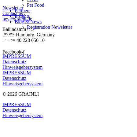
Pet Food
Newsletter
Partners
Contact us
Insights
hey@grainli.de
Blog & News
Registration Newsletter
Ballindamm 4-5
20095 Hamburg, Germany
T: +49 40 228 650 10
Facebook-f
IMPRESSUM
Datenschutz
Hinweis­geber­system
IMPRESSUM
Datenschutz
Hinweis­geber­system
© 2026 GRAINLI
IMPRESSUM
Datenschutz
Hinweisgeber­system