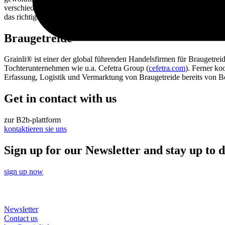
verschiedenen Getreidesorten und Malzen experimentiert, um neue G
das richtige Sortiment geschaffen.
Braugetreide
Grainli® ist einer der global führenden Handelsfirmen für Braugetre
Tochterunternehmen wie u.a. Cefetra Group (
cefetra.com
). Ferner ko
Erfassung, Logistik und Vermarktung von Braugetreide bereits von 
Get in contact with us
zur B2b-plattform
kontaktieren sie uns
Sign up for our Newsletter and stay up to d
sign up now
Newsletter
Contact us