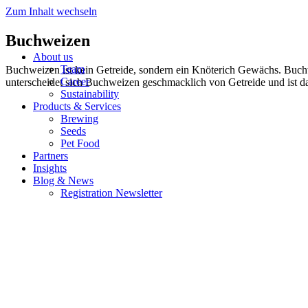
Zum Inhalt wechseln
Buchweizen
About us
Team
Buchweizen ist kein Getreide, sondern ein Knöterich Gewächs. Buchw
Career
unterscheidet sich Buchweizen geschmacklich von Getreide und ist dabe
Sustainability
Products & Services
Brewing
Seeds
Pet Food
Partners
Insights
Blog & News
Registration Newsletter