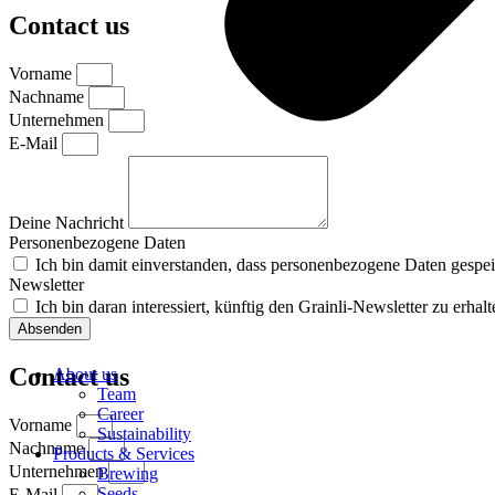
Contact us
Vorname
Nachname
Unternehmen
E-Mail
Deine Nachricht
Personenbezogene Daten
Ich bin damit einverstanden, dass personenbezogene Daten gespe
Newsletter
Ich bin daran interessiert, künftig den Grainli-Newsletter zu erhalt
Absenden
Contact us
About us
Team
Career
Vorname
Sustainability
Nachname
Products & Services
Unternehmen
Brewing
Seeds
E-Mail