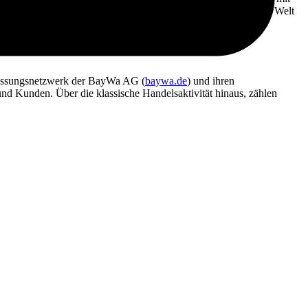
 zum Einsatz kommen. Grainli® hat für Kunden auf der ganzen Welt
Erfassungsnetzwerk der BayWa AG (
baywa.de
) und ihren
und Kunden. Über die klassische Handelsaktivität hinaus, zählen