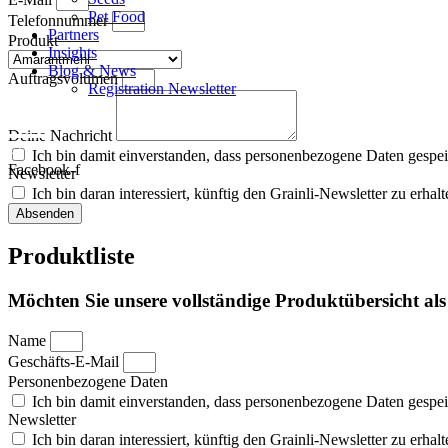
Pet Food
Telefonnummer
Partners
Produkt
Insights
Blog & News
Auftragsvolumen
Registration Newsletter
Deine Nachricht
Ich bin damit einverstanden, dass personenbezogene Daten gespe
Facebook-f
Newsletter
Ich bin daran interessiert, künftig den Grainli-Newsletter zu erhalt
Absenden
Produktliste
Möchten Sie unsere vollständige Produktübersicht als
Name
Geschäfts-E-Mail
Personenbezogene Daten
Ich bin damit einverstanden, dass personenbezogene Daten gespe
Newsletter
Ich bin daran interessiert, künftig den Grainli-Newsletter zu erhalt