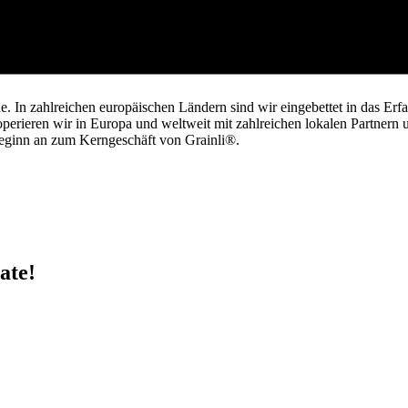
eschmackserlebnisse zu schaffen. Auch Adjuncts können beim Craften
ide. In zahlreichen europäischen Ländern sind wir eingebettet in das 
operieren wir in Europa und weltweit mit zahlreichen lokalen Partnern 
Beginn an zum Kerngeschäft von Grainli®.
ate!