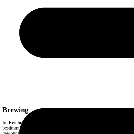
Brewing
Im Reinheitsgebot von 1516 heißt es, dass nur Gerste, Hopfen und Wa
bestimmt den Geschmack und die Wertigkeit des Bieres. Grainli® ist d
gewöhnlichen und einem exzellenten Bier ausmachen. Und wer will s